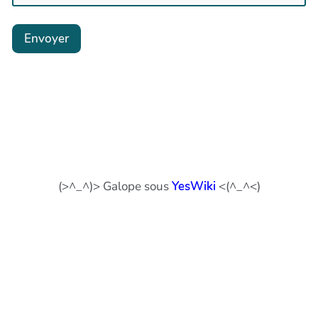
Envoyer
(>^_^)> Galope sous
YesWiki
<(^_^<)