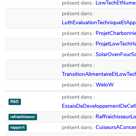
présent dans :
LowTechEtNumer
présent dans :
LuthEvaluationTechniqueEtApp
présent dans :
ProjetCharbonni
présent dans :
ProjetLowTechHa
présent dans :
SolarOvenFourSo
présent dans :
TransitionAlimentaireEtLowTe
présent dans :
WeloW
présent dans :
R&D
EssaisDeDeveloppementDeCellu
présent dans :
Raffraichisseur
rafraichisseur
présent dans :
CuiseursAConcen
rapport