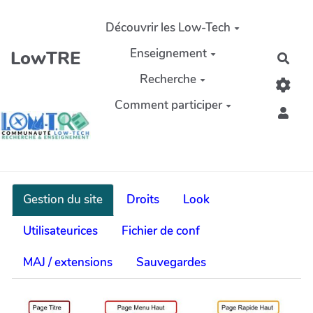
Aller au contenu principal
Découvrir les Low-Tech
Enseignement
LowTRE
Rech
Recherche
Comment participer
Gestion du site
Droits
Look
Utilisateurices
Fichier de conf
MAJ / extensions
Sauvegardes