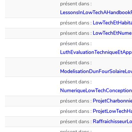
présent dans :
LessonsInLowTechAHandbookF
présent dans :
LowTechEtHabitat
présent dans :
LowTechEtNumer
présent dans :
LuthEvaluationTechniqueEtApp
présent dans :
ModelisationDunFourSolaireL
présent dans :
NumeriqueLowTechConceptio
présent dans :
ProjetCharbonni
présent dans :
ProjetLowTechHa
présent dans :
Raffraichisseur
présent dans :