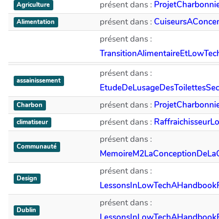
présent dans :
ProjetCharbonni
Agriculture
présent dans :
CuiseursAConcen
Alimentation
présent dans :
TransitionAlimentaireEtLowTe
présent dans :
assainissement
EtudeDeLusageDesToilettesS
présent dans :
ProjetCharbonni
Charbon
présent dans :
Raffraichisseur
climatiseur
présent dans :
Communauté
MemoireM2LaConceptionDeL
présent dans :
Design
LessonsInLowTechAHandbookF
présent dans :
Dublin
LessonsInLowTechAHandbookF