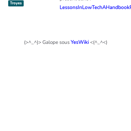
Troyes
LessonsInLowTechAHandbookF
(>^_^)> Galope sous
YesWiki
<(^_^<)