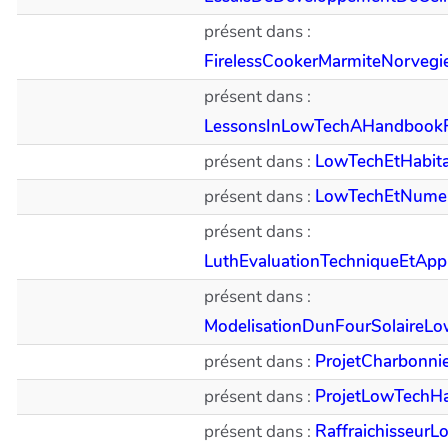
présent dans :
FirelessCookerMarmiteNorvegi
présent dans :
LessonsInLowTechAHandbookF
présent dans :
LowTechEtHabitat
présent dans :
LowTechEtNumer
présent dans :
LuthEvaluationTechniqueEtApp
présent dans :
ModelisationDunFourSolaireL
présent dans :
ProjetCharbonni
présent dans :
ProjetLowTechHa
présent dans :
Raffraichisseur