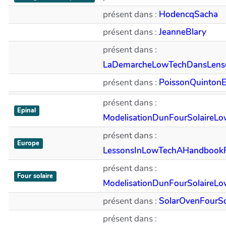
présent dans :
HodencqSacha
présent dans :
JeanneBlary
présent dans :
LaDemarcheLowTechDansLense
présent dans :
PoissonQuinton
présent dans :
Epinal
ModelisationDunFourSolaireL
présent dans :
Europe
LessonsInLowTechAHandbookF
présent dans :
Four solaire
ModelisationDunFourSolaireL
présent dans :
SolarOvenFourSo
présent dans :