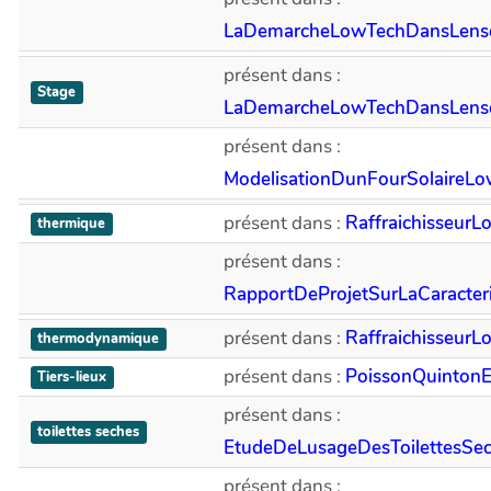
LaDemarcheLowTechDansLense
présent dans :
Stage
LaDemarcheLowTechDansLense
présent dans :
ModelisationDunFourSolaireL
présent dans :
Raffraichisseur
thermique
présent dans :
RapportDeProjetSurLaCaracter
présent dans :
Raffraichisseur
thermodynamique
présent dans :
PoissonQuinton
Tiers-lieux
présent dans :
toilettes seches
EtudeDeLusageDesToilettesS
présent dans :