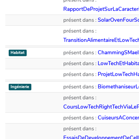
RapportDeProjetSurLaCaracter
présent dans :
SolarOvenFourSo
présent dans :
TransitionAlimentaireEtLowTe
présent dans :
ChammingSMael
Habitat
présent dans :
LowTechEtHabitat
présent dans :
ProjetLowTechHa
présent dans :
Biomethaniseur
Ingénierie
présent dans :
CoursLowTechRightTechViaLe
présent dans :
CuiseursAConcen
présent dans :
EssaisDeDeveloppementDeCellu