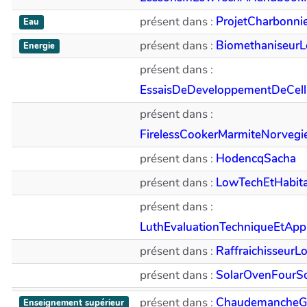
présent dans :
ProjetCharbonni
Eau
présent dans :
Biomethaniseur
Energie
présent dans :
EssaisDeDeveloppementDeCellu
présent dans :
FirelessCookerMarmiteNorvegi
présent dans :
HodencqSacha
présent dans :
LowTechEtHabitat
présent dans :
LuthEvaluationTechniqueEtApp
présent dans :
Raffraichisseur
présent dans :
SolarOvenFourSo
présent dans :
ChaudemancheG
Enseignement supérieur