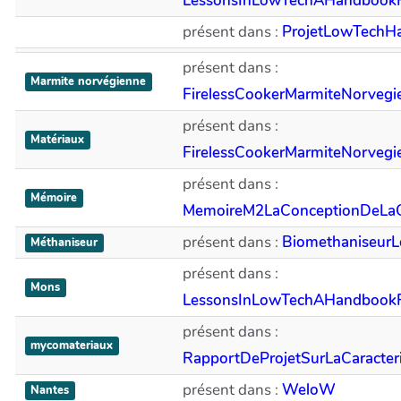
LessonsInLowTechAHandbookF
présent dans :
ProjetLowTechHa
présent dans :
Marmite norvégienne
FirelessCookerMarmiteNorvegi
présent dans :
Matériaux
FirelessCookerMarmiteNorvegi
présent dans :
Mémoire
MemoireM2LaConceptionDeL
présent dans :
Biomethaniseur
Méthaniseur
présent dans :
Mons
LessonsInLowTechAHandbookF
présent dans :
mycomateriaux
RapportDeProjetSurLaCaracter
présent dans :
WeloW
Nantes