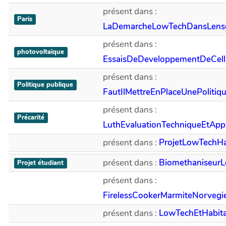
présent dans :
Paris
LaDemarcheLowTechDansLense
présent dans :
photovoltaïque
EssaisDeDeveloppementDeCellu
présent dans :
Politique publique
FautIlMettreEnPlaceUnePolitiq
présent dans :
Précarité
LuthEvaluationTechniqueEtApp
présent dans :
ProjetLowTechHa
présent dans :
Biomethaniseur
Projet étudiant
présent dans :
FirelessCookerMarmiteNorvegi
présent dans :
LowTechEtHabitat