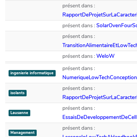
présent dans :
RapportDeProjetSurLaCaracter
présent dans :
SolarOvenFourSo
présent dans :
TransitionAlimentaireEtLowTe
présent dans :
WeloW
présent dans :
ingenierie informatique
NumeriqueLowTechConceptio
présent dans :
isolants
RapportDeProjetSurLaCaracter
présent dans :
Lausanne
EssaisDeDeveloppementDeCellu
présent dans :
Management