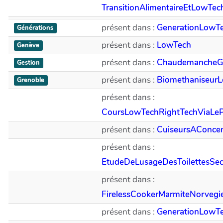
TransitionAlimentaireEtLowTe
présent dans :
GenerationLowT
Générations
présent dans :
LowTech
Genève
présent dans :
ChaudemancheG
Gestion
présent dans :
Biomethaniseur
Grenoble
présent dans :
CoursLowTechRightTechViaLe
présent dans :
CuiseursAConcen
présent dans :
EtudeDeLusageDesToilettesS
présent dans :
FirelessCookerMarmiteNorvegi
présent dans :
GenerationLowT