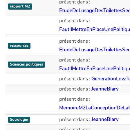
présent dans :
rapport M2
EtudeDeLusageDesToilettesS
présent dans :
FautIlMettreEnPlaceUnePolitiq
présent dans :
ressources
EtudeDeLusageDesToilettesS
présent dans :
Sciences politiques
FautIlMettreEnPlaceUnePolitiq
présent dans :
GenerationLowT
présent dans :
JeanneBlary
présent dans :
MemoireM2LaConceptionDeL
présent dans :
JeanneBlary
Sociologie
présent dans :