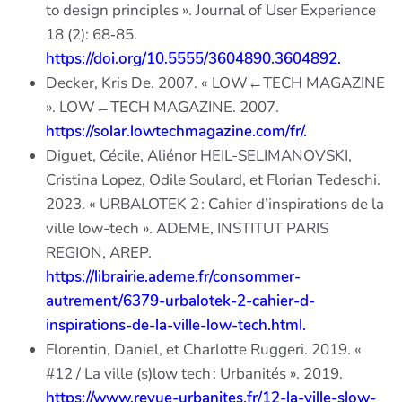
to design principles ». Journal of User Experience
18 (2): 68‑85.
https://doi.org/10.5555/3604890.3604892.
Decker, Kris De. 2007. « LOW←TECH MAGAZINE
». LOW←TECH MAGAZINE. 2007.
https://solar.lowtechmagazine.com/fr/.
Diguet, Cécile, Aliénor HEIL-SELIMANOVSKI,
Cristina Lopez, Odile Soulard, et Florian Tedeschi.
2023. « URBALOTEK 2 : Cahier d’inspirations de la
ville low-tech ». ADEME, INSTITUT PARIS
REGION, AREP.
https://librairie.ademe.fr/consommer-
autrement/6379-urbalotek-2-cahier-d-
inspirations-de-la-ville-low-tech.html.
Florentin, Daniel, et Charlotte Ruggeri. 2019. «
#12 / La ville (s)low tech : Urbanités ». 2019.
https://www.revue-urbanites.fr/12-la-ville-slow-