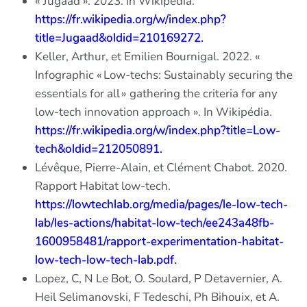
« Jugaad ». 2023. In Wikipédia.
https://fr.wikipedia.org/w/index.php?
title=Jugaad&oldid=210169272.
Keller, Arthur, et Emilien Bournigal. 2022. «
Infographic « Low-techs: Sustainably securing the
essentials for all » gathering the criteria for any
low-tech innovation approach ». In Wikipédia.
https://fr.wikipedia.org/w/index.php?title=Low-
tech&oldid=212050891.
Lévêque, Pierre-Alain, et Clément Chabot. 2020.
Rapport Habitat low-tech.
https://lowtechlab.org/media/pages/le-low-tech-
lab/les-actions/habitat-low-tech/ee243a48fb-
1600958481/rapport-experimentation-habitat-
low-tech-low-tech-lab.pdf.
Lopez, C, N Le Bot, O. Soulard, P Detavernier, A.
Heil Selimanovski, F Tedeschi, Ph Bihouix, et A.