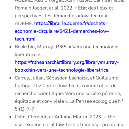
ADEME, Astrid Forget, Alan Fustec, Camille Habe,
Romain Jaeger, et al. 2022. « État des lieux et
perspectives des démarches « low-tech ». »
ADEME.
https://librairie.ademe.fr/dechets-
economie-circulaire/5421-demarches-low-
tech.html.
Bookchin, Murray. 1965. « Vers une technologie
libératrice ».
https://fr.theanarchistlibrary.org/library/murray-
bookchin-vers-une-technologie-liberatrice.
Carrey, Julian, Sébastien Lachaize, et Guillaume
Carbou. 2020. « Les low-techs comme objet de
recherche scientifique. Vers une société pérenne,
équitable et conviviale ». La Pensee ecologique N°
5 (1): 7‑7.
Colin, Clément, et Antoine Martin. 2023. « The
user experience of low-techs: from user problems