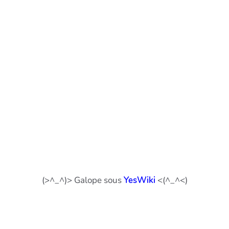
(>^_^)> Galope sous
YesWiki
<(^_^<)